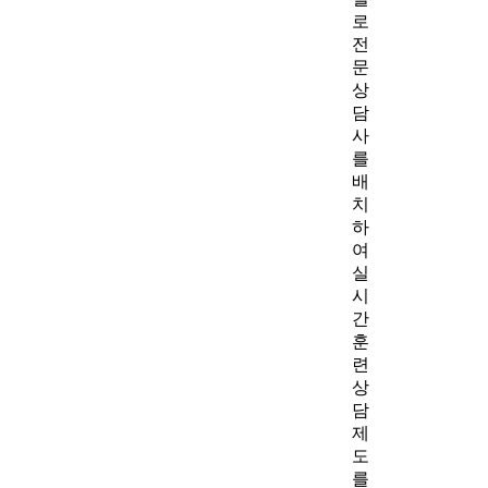
로
전
문
상
담
사
를
배
치
하
여
실
시
간
훈
련
상
담
제
도
를