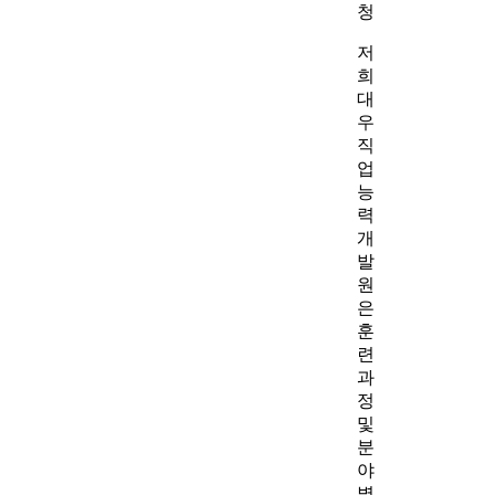
청
저
희
대
우
직
업
능
력
개
발
원
은
훈
련
과
정
및
분
야
별