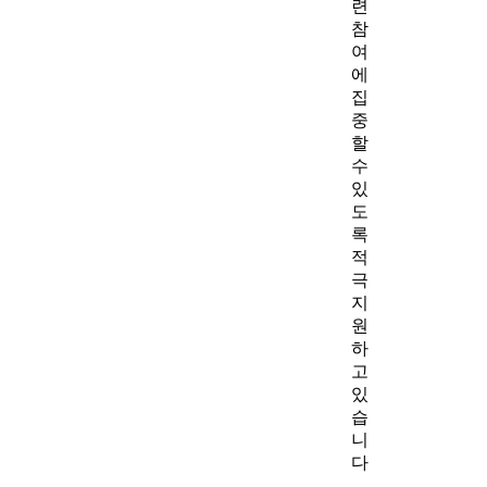
련
참
여
에
집
중
할
수
있
도
록
적
극
지
원
하
고
있
습
니
다