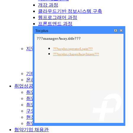
개강 과정
클라우드기반 정보시스템 구축
웹프로그래머 과정
프론트앤드 과정
웹퍼블리셔 과정
Tocplus
웹디자인 과정
출판 기획 및 편집
지역산업맞춤형교육
제도 안내
양성교육
향상교육
기타 국비교육
온라인 수강신청
취업성공지원센터
취업지원시스템
취업안내
취업자료실
구인공고
현장 전문가 특강
취업현황
협약기업 채용관