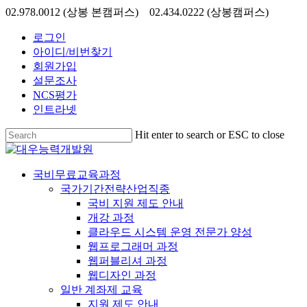
Skip
02.978.0012 (상봉 본캠퍼스) 02.434.0222 (상봉캠퍼스)
to
main
로그인
content
아이디/비번찾기
회원가입
설문조사
NCS평가
인트라넷
Hit enter to search or ESC to close
Close
Search
search
Menu
국비무료교육과정
국가기간전략산업직종
국비 지원 제도 안내
개강 과정
클라우드 시스템 운영 전문가 양성
웹프로그래머 과정
웹퍼블리셔 과정
웹디자인 과정
일반 계좌제 교육
지원 제도 안내