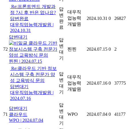
Re:프론트엔드 개발과
답
대우직
정 7시 후 반은 없나요?
변
업능력
2024.10.31
0
26827
답변완료
완
개발원
대우직업능력개발원
|
료
2024.10.31
답변대기
답
클라우드 기반
변
72
정보시스템 구축 전문가
찐찐
2024.07.15
0
2
대
양성 교육방식 문의
기
찐찐
|
2024.07.15
Re:클라우드 기반 정보
답
시스템 구축 전문가 양
대우직
변
성 교육방식 문의
업능력
2024.07.16
0
37775
대
답변대기
개발원
기
대우직업능력개발원
|
2024.07.16
답
답변대기
변
71
WPO
2024.07.04
0
41177
클라우드
대
WPO
|
2024.07.04
기