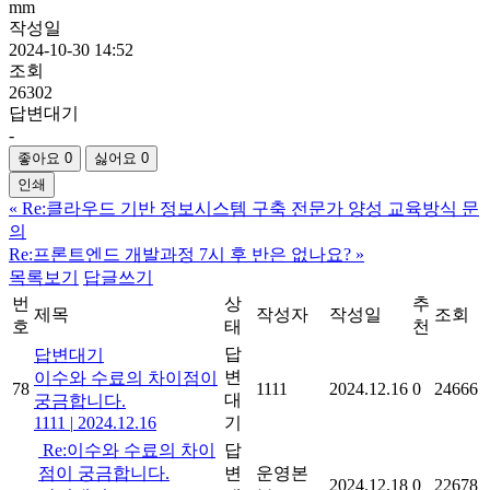
mm
작성일
2024-10-30 14:52
조회
26302
답변대기
-
좋아요
0
싫어요
0
인쇄
«
Re:클라우드 기반 정보시스템 구축 전문가 양성 교육방식 문
의
Re:프론트엔드 개발과정 7시 후 반은 없나요?
»
목록보기
답글쓰기
번
상
추
제목
작성자
작성일
조회
호
태
천
답
답변대기
변
이수와 수료의 차이점이
78
1111
2024.12.16
0
24666
대
궁금합니다.
1111
|
2024.12.16
기
Re:이수와 수료의 차이
답
점이 궁금합니다.
변
운영본
2024.12.18
0
22678