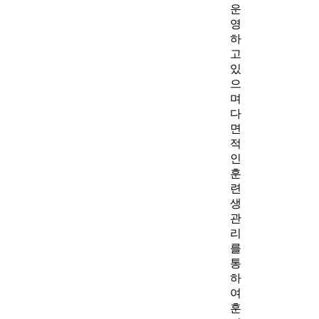
운
영
하
고
있
으
며
다
면
적
인
훈
련
생
관
리
를
통
하
여
훈