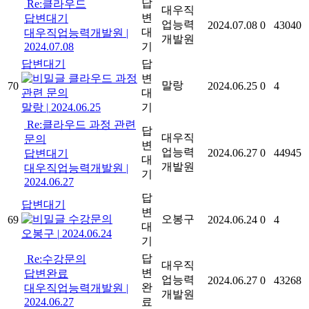
답
Re:클라우드
대우직
변
답변대기
업능력
2024.07.08
0
43040
대
대우직업능력개발원
|
개발원
2024.07.08
기
답변대기
답
클라우드 과정
변
말랑
70
2024.06.25
0
4
관련 문의
대
말랑
|
2024.06.25
기
Re:클라우드 과정 관련
답
대우직
문의
변
업능력
2024.06.27
0
44945
답변대기
대
개발원
대우직업능력개발원
|
기
2024.06.27
답
답변대기
변
수강문의
오봉구
69
2024.06.24
0
4
대
오봉구
|
2024.06.24
기
답
Re:수강문의
대우직
변
답변완료
업능력
2024.06.27
0
43268
완
대우직업능력개발원
|
개발원
2024.06.27
료