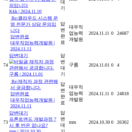
대
의입니다
기
Kkk
|
2024.11.10
Re:클라우드 시스템 운
답
영 전문가 상담 문의입
대우직
변
니다
업능력
2024.11.11
0
24687
완
답변완료
개발원
료
대우직업능력개발원
|
2024.11.11
답변대기
답
재직자 과정
변
구름
74
2024.11.01
0
4
관련해서 궁금합니다.
대
구름
|
2024.11.01
기
Re:재직자 과정 관련해
답
대우직
서 궁금합니다.
변
업능력
2024.11.11
0
24818
답변완료
완
개발원
대우직업능력개발원
|
료
2024.11.11
답
답변대기
변
프론트엔드 개발과정 7
73
mm
2024.10.30
0
26302
대
시 후 반은 없나요?
mm
|
2024.10.30
기