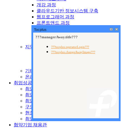
개강 과정
클라우드기반 정보시스템 구축
웹프로그래머 과정
프론트앤드 과정
웹퍼블리셔 과정
Tocplus
웹디자인 과정
출판 기획 및 편집
지역산업맞춤형교육
제도 안내
양성교육
향상교육
기타 국비교육
온라인 수강신청
취업성공지원센터
취업지원시스템
취업안내
취업자료실
구인공고
현장 전문가 특강
취업현황
협약기업 채용관