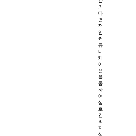
간
의
다
면
적
인
커
뮤
니
케
이
션
을
통
하
여
상
호
간
의
지
식