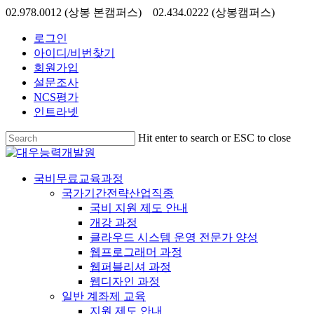
Skip
02.978.0012 (상봉 본캠퍼스) 02.434.0222 (상봉캠퍼스)
to
main
로그인
content
아이디/비번찾기
회원가입
설문조사
NCS평가
인트라넷
Hit enter to search or ESC to close
Close
Search
search
Menu
국비무료교육과정
국가기간전략산업직종
국비 지원 제도 안내
개강 과정
클라우드 시스템 운영 전문가 양성
웹프로그래머 과정
웹퍼블리셔 과정
웹디자인 과정
일반 계좌제 교육
지원 제도 안내