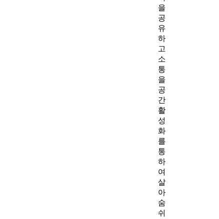
을
공
유
하
고
소
통
을
공
간
활
성
화
를
통
하
여
살
아
숨
쉬