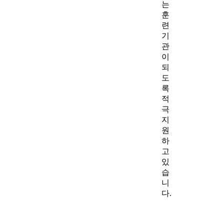
는
훈
련
기
관
이
되
도
록
적
극
지
원
하
고
있
습
니
다.