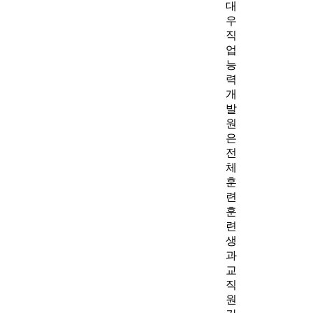
대
우
직
업
능
력
개
발
원
은
전
체
훈
련
훈
련
생
과
교
직
원