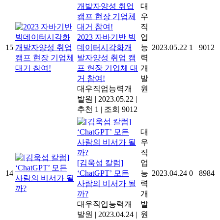
대
우
직
2023 자바기반 빅
업
15
데이터시각화개
능
2023.05.22
1
9012
발자양성 취업 캠
력
프 현장 기업체 대
개
거 참여!
발
대우직업능력개
원
발원
|
2023.05.22
|
추천 1
|
조회 9012
대
우
직
[김욱섭 칼럼]
업
14
‘ChatGPT’ 모든
능
2023.04.24
0
8984
사람의 비서가 될
력
까?
개
대우직업능력개
발
발원
|
2023.04.24
|
원