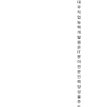
대
우
직
업
능
력
개
발
원
은
IT
분
야
전
문
인
력
양
성
을
주
도