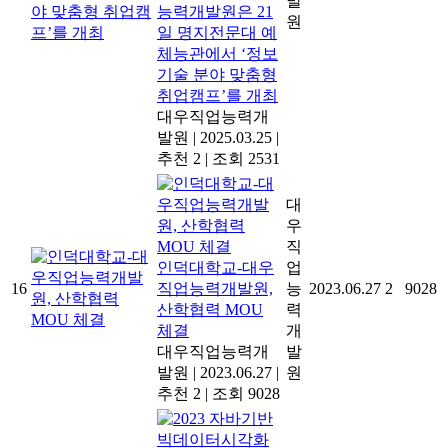
발
능력개발원은 21
원
일 명지전문대 예
체능관에서 ‘정보
기술 분야 맞춤형
취업캠프’를 개최
대우직업능력개
발원
|
2025.03.25
|
추천 2
|
조회 2531
대
우
직
인덕대학교-대우
업
16
직업능력개발원,
능
2023.06.27
2
9028
산학협력 MOU
력
체결
개
대우직업능력개
발
발원
|
2023.06.27
|
원
추천 2
|
조회 9028