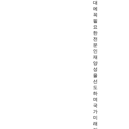
대
에
꼭
필
요
한
전
문
인
재
양
성
을
선
도
하
며
국
가
미
래