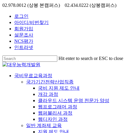
Skip
02.978.0012 (상봉 본캠퍼스) 02.434.0222 (상봉캠퍼스)
to
main
로그인
content
아이디/비번찾기
회원가입
설문조사
NCS평가
인트라넷
Hit enter to search or ESC to close
Close
Search
search
Menu
국비무료교육과정
국가기간전략산업직종
국비 지원 제도 안내
개강 과정
클라우드 시스템 운영 전문가 양성
웹프로그래머 과정
웹퍼블리셔 과정
웹디자인 과정
일반 계좌제 교육
지원 제도 안내