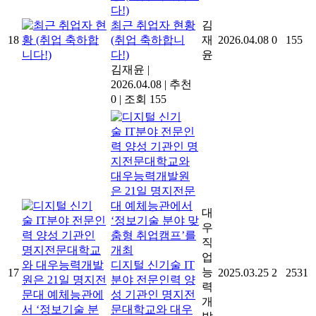
최근 취업자 현황
김
18
(취업 축하합니
재
2026.04.08
0
155
다!)
윤
김재윤
|
2026.04.08
|
추천
0
|
조회 155
대
우
직
업
디지털 신기술 IT
능
17
2025.03.25
2
2531
분야 전문인력 양
력
성 기관인 명지전
개
문대학교와 대우