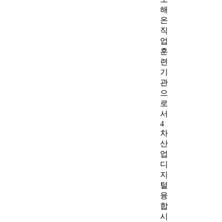
해
온
직
업
훈
련
기
관
으
로
서
4
차
산
업
디
지
털
융
합
시