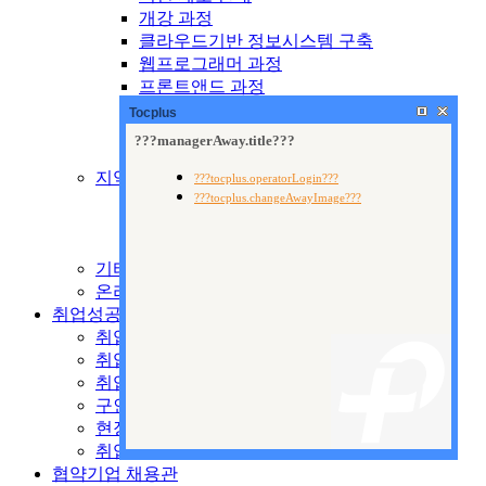
개강 과정
클라우드기반 정보시스템 구축
웹프로그래머 과정
프론트앤드 과정
웹퍼블리셔 과정
Tocplus
웹디자인 과정
출판 기획 및 편집
지역산업맞춤형교육
제도 안내
양성교육
향상교육
기타 국비교육
온라인 수강신청
취업성공지원센터
취업지원시스템
취업안내
취업자료실
구인공고
현장 전문가 특강
취업현황
협약기업 채용관