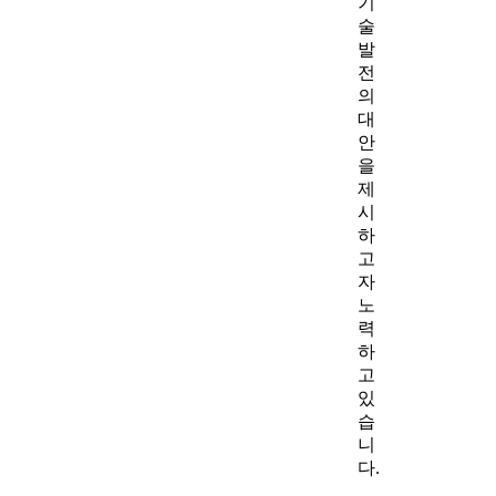
기
술
발
전
의
대
안
을
제
시
하
고
자
노
력
하
고
있
습
니
다.