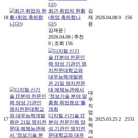
최근 취업자 현황
김
18
(취업 축하합니
재
2026.04.08
0
156
다!)
윤
김재윤
|
2026.04.08
|
추천
0
|
조회 156
대
우
직
업
디지털 신기술 IT
능
17
2025.03.25
2
2531
분야 전문인력 양
력
성 기관인 명지전
개
문대학교와 대우