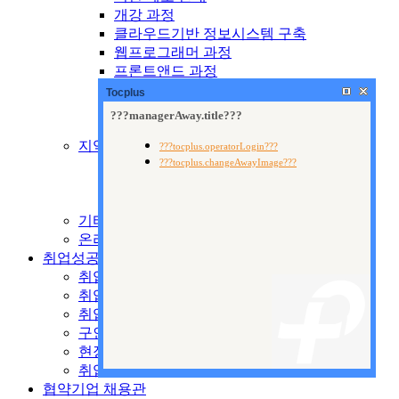
개강 과정
클라우드기반 정보시스템 구축
웹프로그래머 과정
프론트앤드 과정
웹퍼블리셔 과정
Tocplus
웹디자인 과정
출판 기획 및 편집
지역산업맞춤형교육
제도 안내
양성교육
향상교육
기타 국비교육
온라인 수강신청
취업성공지원센터
취업지원시스템
취업안내
취업자료실
구인공고
현장 전문가 특강
취업현황
협약기업 채용관