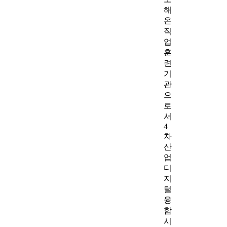
해
온
직
업
훈
련
기
관
으
로
서
4
차
산
업
디
지
털
융
합
시