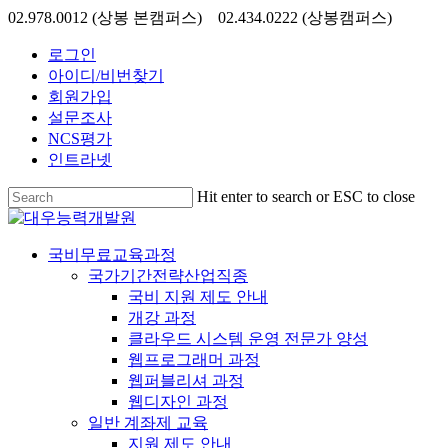
Skip
02.978.0012 (상봉 본캠퍼스) 02.434.0222 (상봉캠퍼스)
to
main
로그인
content
아이디/비번찾기
회원가입
설문조사
NCS평가
인트라넷
Hit enter to search or ESC to close
Close
Search
search
Menu
국비무료교육과정
국가기간전략산업직종
국비 지원 제도 안내
개강 과정
클라우드 시스템 운영 전문가 양성
웹프로그래머 과정
웹퍼블리셔 과정
웹디자인 과정
일반 계좌제 교육
지원 제도 안내