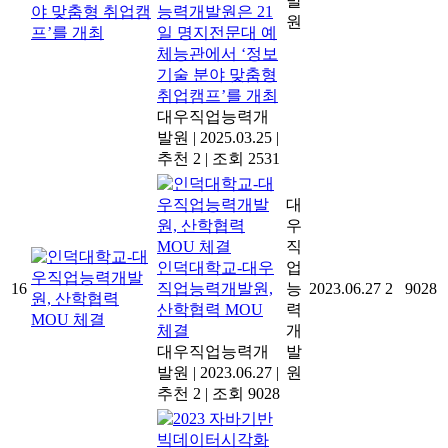
발
능력개발원은 21
원
일 명지전문대 예
체능관에서 ‘정보
기술 분야 맞춤형
취업캠프’를 개최
대우직업능력개
발원
|
2025.03.25
|
추천 2
|
조회 2531
대
우
직
인덕대학교-대우
업
16
직업능력개발원,
능
2023.06.27
2
9028
산학협력 MOU
력
체결
개
대우직업능력개
발
발원
|
2023.06.27
|
원
추천 2
|
조회 9028