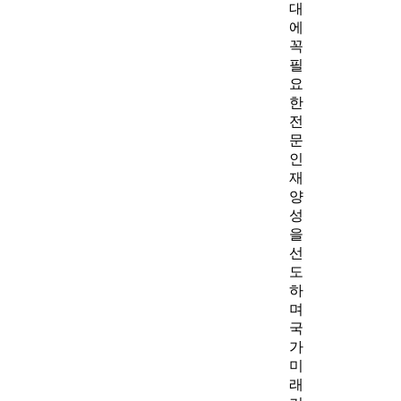
대
에
꼭
필
요
한
전
문
인
재
양
성
을
선
도
하
며
국
가
미
래