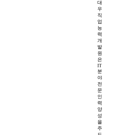
대
우
직
업
능
력
개
발
원
은
IT
분
야
전
문
인
력
양
성
을
주
도