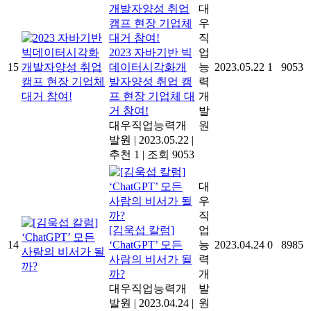
대
우
직
2023 자바기반 빅
업
15
데이터시각화개
능
2023.05.22
1
9053
발자양성 취업 캠
력
프 현장 기업체 대
개
거 참여!
발
대우직업능력개
원
발원
|
2023.05.22
|
추천 1
|
조회 9053
대
우
직
[김욱섭 칼럼]
업
14
‘ChatGPT’ 모든
능
2023.04.24
0
8985
사람의 비서가 될
력
까?
개
대우직업능력개
발
발원
|
2023.04.24
|
원