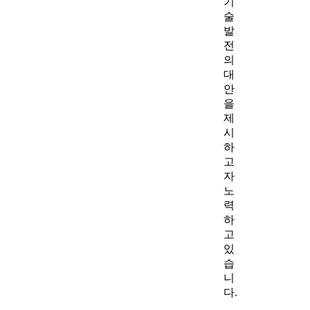
기
술
발
전
의
대
안
을
제
시
하
고
자
노
력
하
고
있
습
니
다.