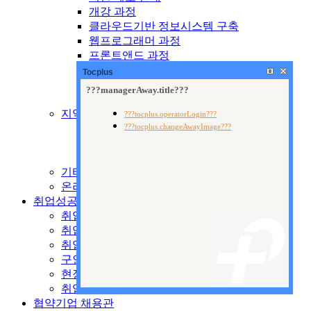
개강 과정
클라우드기반 정보시스템 구축
웹프로그래머 과정
프론트앤드 과정
웹퍼블리셔 과정
Tocplus
웹디자인 과정
출판 기획 및 편집
지역산업맞춤형교육
제도 안내
양성교육
향상교육
기타 국비교육
온라인 수강신청
취업성공지원센터
취업지원시스템
취업안내
취업자료실
구인공고
현장 전문가 특강
취업현황
협약기업 채용관