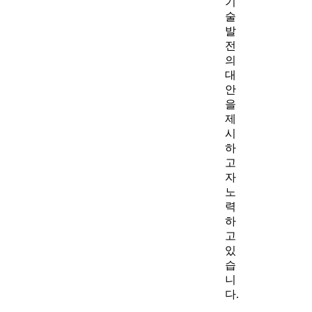
기
술
발
전
의
대
안
을
제
시
하
고
자
노
력
하
고
있
습
니
다.