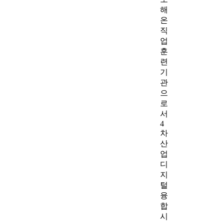
해
온
직
업
훈
련
기
관
으
로
서
4
차
산
업
디
지
털
융
합
시