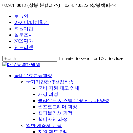
Skip
02.978.0012 (상봉 본캠퍼스) 02.434.0222 (상봉캠퍼스)
to
main
로그인
content
아이디/비번찾기
회원가입
설문조사
NCS평가
인트라넷
Hit enter to search or ESC to close
Close
Search
search
Menu
국비무료교육과정
국가기간전략산업직종
국비 지원 제도 안내
개강 과정
클라우드 시스템 운영 전문가 양성
웹프로그래머 과정
웹퍼블리셔 과정
웹디자인 과정
일반 계좌제 교육
지원 제도 안내