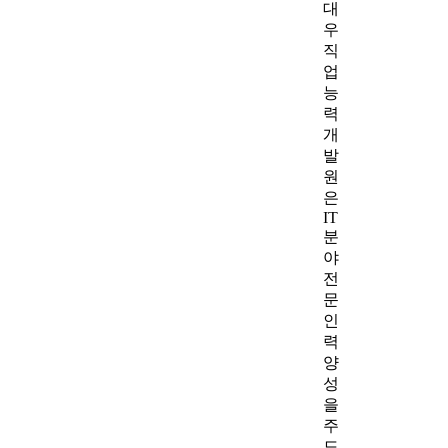
대
우
직
업
능
력
개
발
원
은
IT
분
야
전
문
인
력
양
성
을
주
도