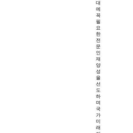
대
에
꼭
필
요
한
전
문
인
재
양
성
을
선
도
하
며
국
가
미
래