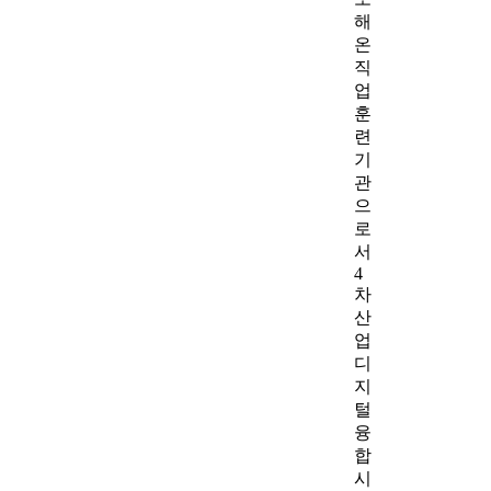
해
온
직
업
훈
련
기
관
으
로
서
4
차
산
업
디
지
털
융
합
시