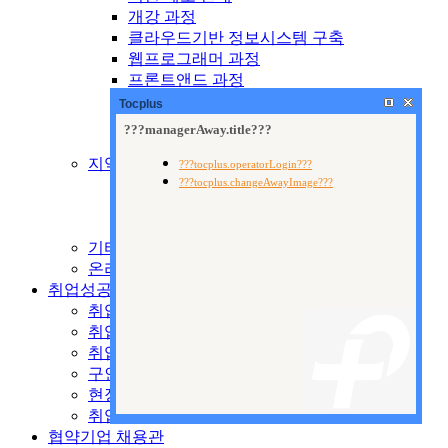
개강 과정
클라우드기반 정보시스템 구축
웹프로그래머 과정
프론트앤드 과정
웹퍼블리셔 과정
Tocplus
웹디자인 과정
출판 기획 및 편집
지역산업맞춤형교육
제도 안내
양성교육
향상교육
기타 국비교육
온라인 수강신청
취업성공지원센터
취업지원시스템
취업안내
취업자료실
구인공고
현장 전문가 특강
취업현황
협약기업 채용관