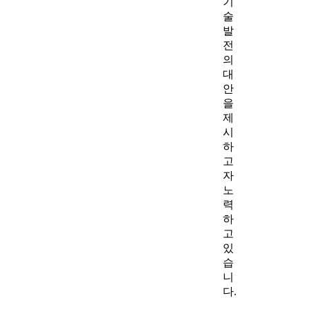
기
술
발
전
의
대
안
을
제
시
하
고
자
노
력
하
고
있
습
니
다.