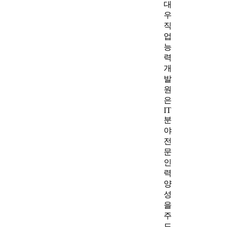
대
우
직
업
능
력
개
발
원
은
IT
분
야
전
문
인
력
양
성
을
주
도