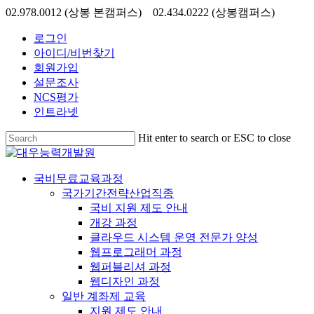
Skip
02.978.0012 (상봉 본캠퍼스) 02.434.0222 (상봉캠퍼스)
to
main
로그인
content
아이디/비번찾기
회원가입
설문조사
NCS평가
인트라넷
Hit enter to search or ESC to close
Close
Search
search
Menu
국비무료교육과정
국가기간전략산업직종
국비 지원 제도 안내
개강 과정
클라우드 시스템 운영 전문가 양성
웹프로그래머 과정
웹퍼블리셔 과정
웹디자인 과정
일반 계좌제 교육
지원 제도 안내