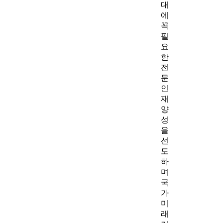
대
에
꼭
필
요
한
전
문
인
재
양
성
을
선
도
하
며
국
가
미
래