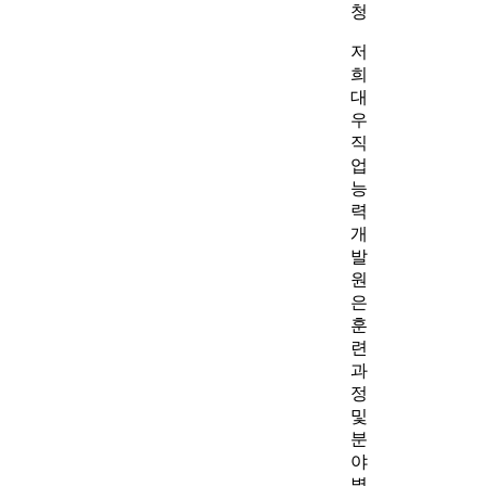
청
저
희
대
우
직
업
능
력
개
발
원
은
훈
련
과
정
및
분
야
별