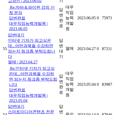
고경민
|
2023.06.02
기
대우
Re:자바＆파이썬 강의 신
답
직업
청 문의
변
능력
2023.06.05
0
75971
답변완료
완
개발
대우직업능력개발원
|
료
2023.06.05
원
답변대기
인터넷 기자가 되고싶은
답
데...어떤과목을 수강하면
변
열매
55
2023.04.27
0
87211
되는지 링크좀 부탁드립니
대
다
기
열매
|
2023.04.27
Re:인터넷 기자가 되고싶
대우
은데...어떤과목을 수강하
답
직업
면 되는지 링크좀 부탁드립
변
능력
2023.05.04
0
83987
니다
완
개발
답변완료
료
원
대우직업능력개발원
|
2023.05.04
답변대기
답
스마트미디어콘텐츠 전문
변
문의
54
2023.04.14
0
87946