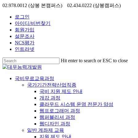
Skip
02.978.0012 (상봉 본캠퍼스) 02.434.0222 (상봉캠퍼스)
to
main
로그인
content
아이디/비번찾기
회원가입
설문조사
NCS평가
인트라넷
Hit enter to search or ESC to close
Close
Search
search
Menu
국비무료교육과정
국가기간전략산업직종
국비 지원 제도 안내
개강 과정
클라우드 시스템 운영 전문가 양성
웹프로그래머 과정
웹퍼블리셔 과정
웹디자인 과정
일반 계좌제 교육
지원 제도 안내