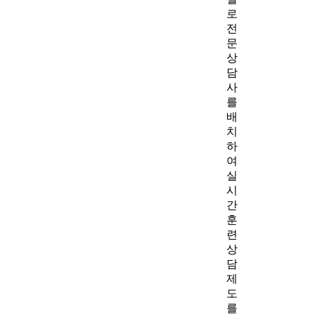
로
전
문
상
담
사
를
배
치
하
여
실
시
간
훈
련
상
담
제
도
를