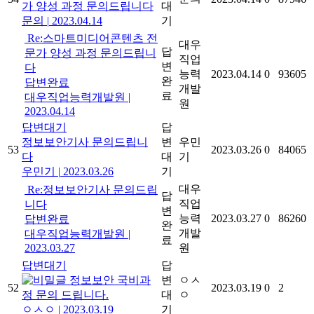
가 양성 과정 문의드립니다
대
문의
|
2023.04.14
기
Re:스마트미디어콘텐츠 전
대우
답
문가 양성 과정 문의드립니
직업
변
다
능력
2023.04.14
0
93605
완
답변완료
개발
료
대우직업능력개발원
|
원
2023.04.14
답변대기
답
정보보안기사 문의드립니
변
우민
53
2023.03.26
0
84065
다
대
기
우민기
|
2023.03.26
기
대우
Re:정보보안기사 문의드립
답
직업
니다
변
능력
2023.03.27
0
86260
답변완료
완
개발
대우직업능력개발원
|
료
2023.03.27
원
답변대기
답
정보보안 국비과
변
ㅇㅅ
52
2023.03.19
0
2
정 문의 드립니다.
대
ㅇ
ㅇㅅㅇ
|
2023.03.19
기