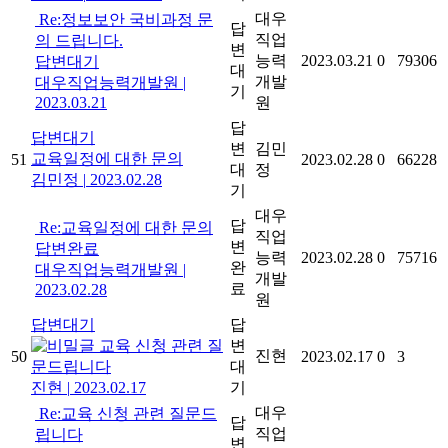
대우
Re:정보보안 국비과정 문
답
직업
의 드립니다.
변
능력
2023.03.21
0
79306
답변대기
대
개발
대우직업능력개발원
|
기
2023.03.21
원
답
답변대기
변
김민
교육일정에 대한 문의
51
2023.02.28
0
66228
대
정
김민정
|
2023.02.28
기
대우
답
Re:교육일정에 대한 문의
직업
변
답변완료
능력
2023.02.28
0
75716
완
대우직업능력개발원
|
개발
료
2023.02.28
원
답변대기
답
교육 신청 관련 질
변
진현
50
2023.02.17
0
3
문드립니다
대
진현
|
2023.02.17
기
대우
Re:교육 신청 관련 질문드
답
직업
립니다
변