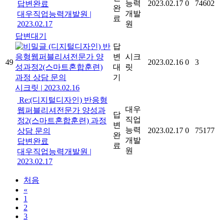
능력
2023.02.17
0
74602
답변완료
완
개발
대우직업능력개발원
|
료
2023.02.17
원
답변대기
(디지털디자인) 반
답
응형웹퍼블리셔전문가 양
변
시크
49
2023.02.16
0
3
성과정2(스마트혼합훈련)
대
릿
과정 상담 문의
기
시크릿
|
2023.02.16
Re:(디지털디자인) 반응형
대우
웹퍼블리셔전문가 양성과
답
직업
정2(스마트혼합훈련) 과정
변
능력
2023.02.17
0
75177
상담 문의
완
개발
답변완료
료
원
대우직업능력개발원
|
2023.02.17
처음
«
1
2
3