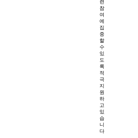
련
참
여
에
집
중
할
수
있
도
록
적
극
지
원
하
고
있
습
니
다