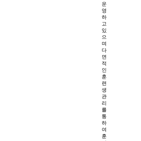
운
영
하
고
있
으
며
다
면
적
인
훈
련
생
관
리
를
통
하
여
훈