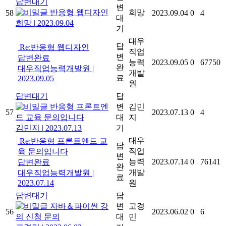
답변대기
변
반응형 웹디자인
희망
58
2023.09.04
0
4
대
희망
|
2023.09.04
기
대우
답
Re:반응형 웹디자인
직업
변
답변완료
능력
2023.09.05
0
67750
완
대우직업능력개발원
|
개발
료
2023.09.05
원
답변대기
답
반응형 프론트엔
변
김민
57
2023.07.13
0
4
드 교육 문의입니다
대
지
김민지
|
2023.07.13
기
대우
Re:반응형 프론트엔드 교
답
직업
육 문의입니다
변
능력
2023.07.14
0
76141
답변완료
완
개발
대우직업능력개발원
|
료
2023.07.14
원
답변대기
답
자바＆파이썬 강
변
고경
56
2023.06.02
0
6
의 신청 문의
대
민