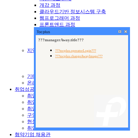
개강 과정
클라우드기반 정보시스템 구축
웹프로그래머 과정
프론트앤드 과정
웹퍼블리셔 과정
Tocplus
웹디자인 과정
출판 기획 및 편집
지역산업맞춤형교육
제도 안내
양성교육
향상교육
기타 국비교육
온라인 수강신청
취업성공지원센터
취업지원시스템
취업안내
취업자료실
구인공고
현장 전문가 특강
취업현황
협약기업 채용관